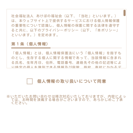
社会福祉法人 あけぼの福祉会（以下、「当社」といいます。）
は、本ウェブサイト上で提供するサービスにおける個人情報保護
の重要性について認識し、個人情報の保護に関する法律を遵守す
ると共に、以下のプライバシーポリシー（以下、「本ポリシー」
といいます。）を定めます。
第１条（個人情報）
「個人情報」とは、個人情報保護法にいう「個人情報」を指すも
のとし、生存する個人に関する情報であって、当該情報に含まれ
る氏名、生年月日、住所、電話番号、連絡先その他の記述等によ
り特定の個人を識別できる情報及び容貌、指紋、声紋にかかるデ
ータ、及び健康保険証の保険者番号などの当該情報単体から特定
の個人を識別できる情報（個人識別情報）を指します。
個人情報の取り扱いについて同意
第２条（事業者情報）
※いただいたお問い合わせは順次対応いたしておりますが、内容によっ
当社は、個人情報保護法、その他関係法令およびガイドラインを
ては、お時間を頂戴する場合がございますので、あらかじめご了承
遵守いたします。
ください。
【個人情報に関するお問い合わせ先】
法人名
送信する